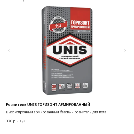
Ровнитель UNIS ГОРИЗОНТ АРМИРОВАННЫЙ
Пр
Высокопрочный армированный базовый ровнитель для пола
Про
370
р.
23
/
1 уп