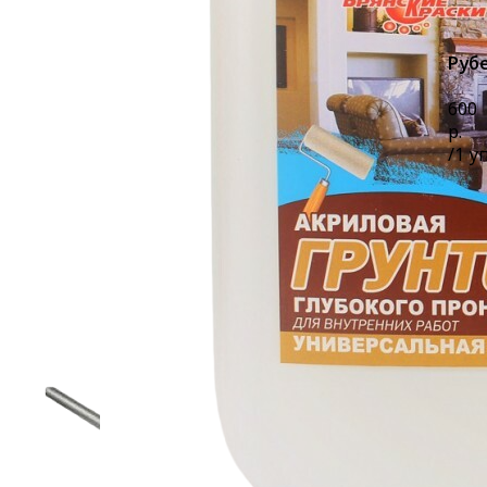
Руб
600
р.
/
1 у