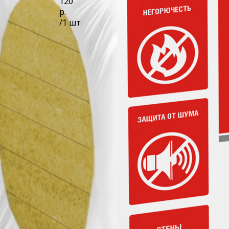
120
р.
/
1 шт