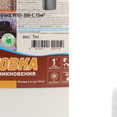
ероид РПП-300-С 15м²
п