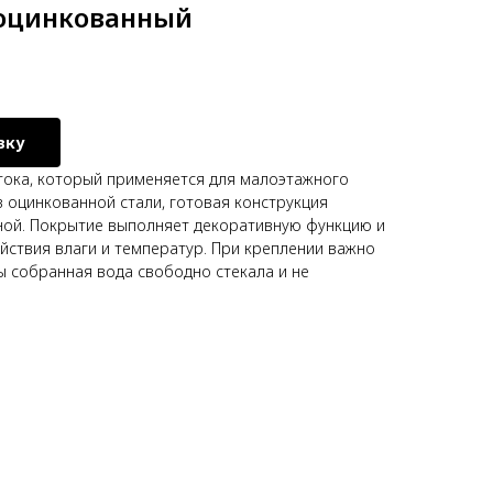
 оцинкованный
вку
тока, который применяется для малоэтажного
з оцинкованной стали, готовая конструкция
ной. Покрытие выполняет декоративную функцию и
йствия влаги и температур. При креплении важно
ы собранная вода свободно стекала и не