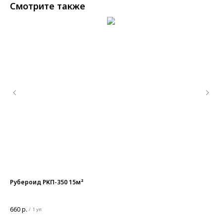
Смотрите также
Рубероид РКП-350 15м²
Гр
660
р.
46
/
1 уп