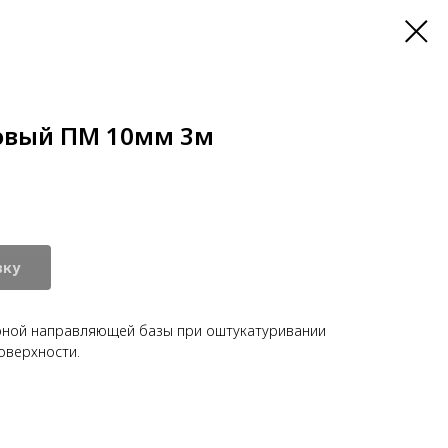
овый ПМ 10мм 3м
вку
рной направляющей базы при оштукатуривании
оверхности.