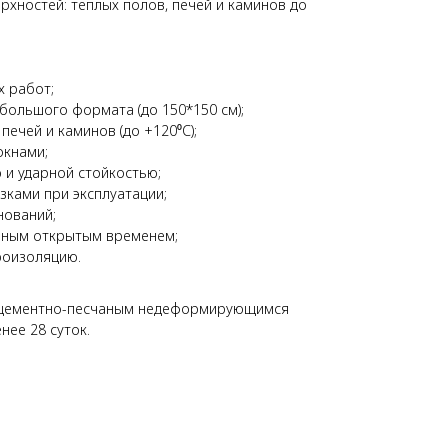
хностей: теплых полов, печей и каминов до
х работ;
 большого формата (до 150*150 см);
печей и каминов (до +120⁰С);
кнами;
и ударной стойкостью;
зками при эксплуатации;
ований;
енным открытым временем;
дроизоляцию.
 цементно-песчаным недеформирующимся
нее 28 суток.