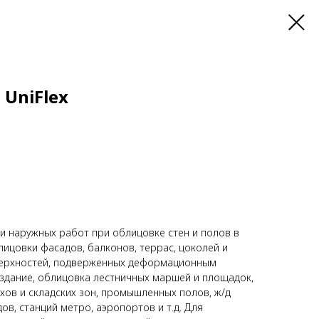
 UniFlex
и наружных работ при облицовке стен и полов в
лицовки фасадов, балконов, террас, цоколей и
верхностей, подверженных деформационным
 здание, облицовка лестничных маршей и площадок,
ов и складских зон, промышленных полов, ж/д
ов, станций метро, аэропортов и т.д. Для