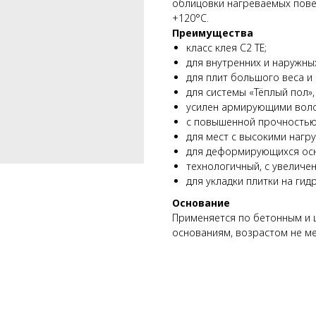
облицовки нагреваемых повер
+120°C.
Преимущества
класс клея С2 ТЕ;
для внутренних и наружны
для плит большого веса и
для системы «Тёплый пол», 
усилен армирующими воло
с повышенной прочностью 
для мест с высокими нагру
для деформирующихся осн
технологичный, с увелич
для укладки плитки на ги
Основание
Применяется по бетонным и
основаниям, возрастом не ме