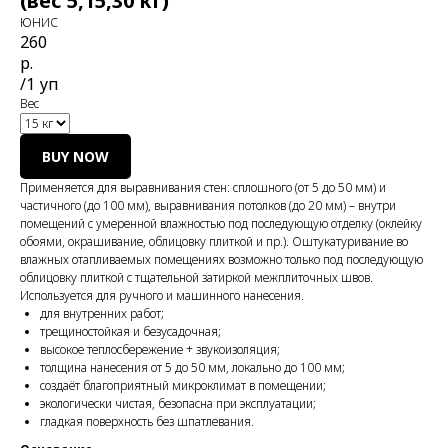
(вес 5,15,30 кг)
ЮНИС
260
р.
/
1 уп
Вес
BUY NOW
Применяется для выравнивания стен: сплошного (от 5 до 50 мм) и
частичного (до 100 мм), выравнивания потолков (до 20 мм) – внутри
помещений с умеренной влажностью под последующую отделку (оклейку
обоями, окрашивание, облицовку плиткой и пр.). Оштукатуривание во
влажных отапливаемых помещениях возможно только под последующую
облицовку плиткой с тщательной затиркой межплиточных швов.
Используется для ручного и машинного нанесения.
для внутренних работ;
трещиностойкая и безусадочная;
высокое теплосбережение + звукоизоляция;
толщина нанесения от 5 до 50 мм, локально до 100 мм;
создаёт благоприятный микроклимат в помещении;
экологически чистая, безопасна при эксплуатации;
гладкая поверхность без шпатлевания.